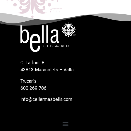
C. La font, 8
43813 Masmolets – Valls
Trucan’s
600 269 786
info@cellermasbella.com