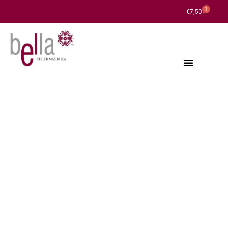
1
€
7,50