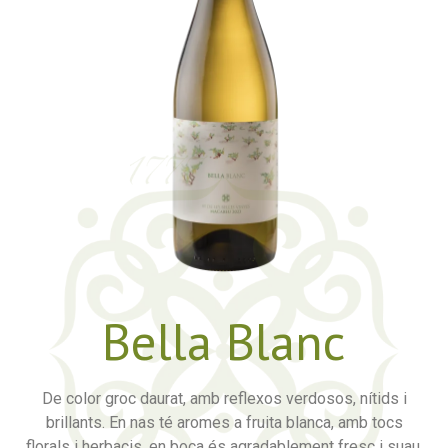
Bella Blanc
De color groc daurat, amb reflexos verdosos, nítids i
brillants. En nas té aromes a fruita blanca, amb tocs
florals i herbacis, en boca és agradablement fresc i suau,